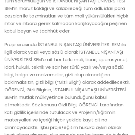
tüm sorumluluğun ve İSTANBUL NİŞANTAŞI ÜNİVERSİTESİ
SEM’in maruz kaldığı ve kalabileceği tüm adli, idari para
cezaları ile tazminatları ve tüm mali yükümlülükleri hiçbir
ihtar ve ihbara gerek kalmadan karşılayacağını peşinen
kabul beyan ve taahhüt eder.
Proje sırasında İSTANBUL NİŞANTAŞI ÜNİVERSİTESİ SEM ile
ilgili olarak yazılı veya sözlü olarak İSTANBUL NİŞANTAŞI
ÜNİVERSİTESİ SEM’e ait her türlü mali, ticari, operasyonel,
idari, hukuki, teknik ve sair her türlü yazılı ve/veya sözlü
bilgi, belge ve malzemeler, gizli olup olmadığına
bakılmaksızın, gizli bilgi (“Gizli Bilgi”) olarak addedilecektir.
ÖĞRENCİ, Gizli Bilginin, İSTANBUL NİŞANTAŞI ÜNİVERSİTESİ
SEM’in mutlak mülkiyetinde bulunduğunu kabul
etmektedir. Söz konusu Gizli Bilgi, ÖĞRENCİ tarafından
kati gizlilik içerisinde tutulacak ve Projenin/Eğitimin
materyalleri ve içeriği hiçbir şekilde kayıt altına
alınmayacaktır. İşbu proje/eğitim hukuka aykırı olarak
kayıt altına alınması durumunda paylaşılması da hukuka