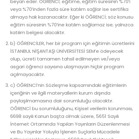
beyan eder. ÖĞRENCİ; eğitime, eğitim süresinin %70’i
veya %70’inden fazla süre katılım sağlar ise sertifika
almaya hak kazanacaktır. Eğer ki ÖĞRENCİ; söz konusu
eğitim süresinin %70’ine katılım sağlamaz ise; yalnızca
katılım belgesi alacaktır.
b) ÖĞRENCİLER, her bir program için eğitimin ücretlerini
İSTANBUL NİŞANTAŞI ÜNİVERSİTESİ SEM’e ödeyecek
olup, ücreti tamamen tahsil edilmeyen ve/veya
asgari öğrenci sayısına ulaşmayan hiçbir program
açılmayacaktır.
c) ÖĞRENCİ’nin Sözleşme kapsamındaki eğitimlerin
içeriğinin ve ilgili materyallerin kurum dışında
paylaşılmamasına dair sorumluluğu olacaktır.
ÖĞRENCİ bu sorumluluğunu, Kişisel verilerin korunması,
6698 sayılı Kanun başta olmak üzere, 5651 Sayılı
İnternet Ortamında Yapılan Yayınların Düzenlenmesi
ve Bu Yayınlar Yoluyla İşlenen Suçlarla Mücadele