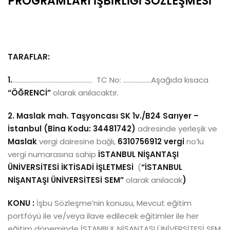
PROGRAMLARI İŞBİRLİĞİ SÖZLEŞMESİ
TARAFLAR:
1.
…………………………………………….
TC No: ………………Aşağıda kısaca
“ÖĞRENCİ”
olarak anılacaktır.
2.
Maslak mah. Taşyoncası SK 1v./B24 Sarıyer –
İstanbul (Bina Kodu: 34481742)
adresinde yerleşik ve
Maslak
vergi dairesine bağlı,
6310756912 vergi
no’lu
vergi numarasına sahip
İSTANBUL NİŞANTAŞI
ÜNİVERSİTESİ
İKTİSADİ İŞLETMESİ
(
“İSTANBUL
NİŞANTAŞI ÜNİVERSİTESİ SEM”
olarak anılacak
)
KONU :
İşbu Sözleşme’nin konusu, Mevcut eğitim
portföyü ile ve/veya ilave edilecek eğitimler ile her
eğitim döneminde İSTANBUL NİŞANTAŞI ÜNİVERSİTESİ SEM