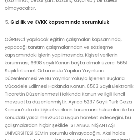
(tazminat, cezai şart, kazanç kaybı vb.) bir talebi
olmayacaktır.
Gizlilik ve KVKK kapsamında sorumluluk
ÖĞRENCİ yapılacak eğitim çalışmaları kapsamında,
yapacağı tanıtım çalışmalarından ve sözleşme
kapsamındaki işlerin yapılmasında, Kişisel verilerin
korunması, 6698 sayılı Kanun başta olmak üzere, 5651
Sayılı İnternet Ortamında Yapılan Yayınların
Düzenlenmesi ve Bu Yayınlar Yoluyla İşlenen Suçlarla
Mücadele Edilmesi Hakkında Kanun, 6563 Sayılı Elektronik
Ticaretin Düzenlenmesi Hakkında Kanun ve ilgili ikincil
mevzuatta düzenlenmiştir. Ayrıca 5237 Sayılı Türk Ceza
Kanunu’nda da kişisel verilerin korunması hükümleri ile bu
konudaki yasal mevzuata uygun hareket edeceğini, bu
çalışmalardan hiçbir şekilde İSTANBUL NİŞANTAŞI
ÜNİVERSİTESİ SEM’in sorumlu olmayacağını, Aksi halde