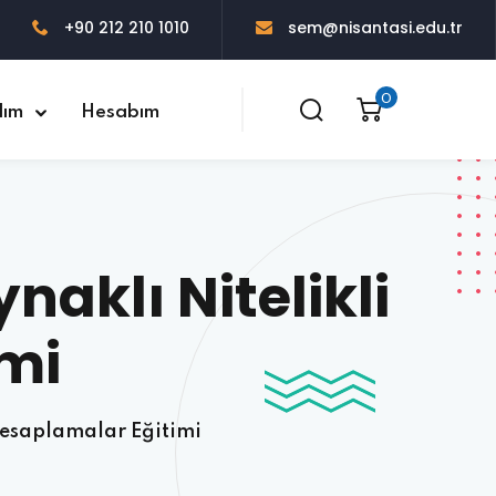
+90 212 210 1010
sem@nisantasi.edu.tr
0
dım
Hesabım
aklı Nitelikli
mi
Hesaplamalar Eğitimi