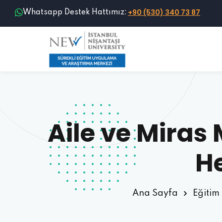
+90 (530) 340 73 87
Whatsapp Destek Hattımız:
Aile ve Miras
H
Ana Sayfa
Eğitim