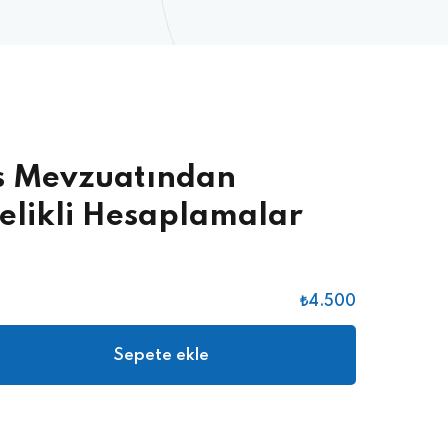
as Mevzuatından
elikli Hesaplamalar
₺
4.500
Sepete ekle