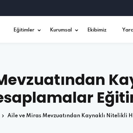
Eğitimler
Kurumsal
Ekibimiz
Yar
 Mevzuatından Kayn
esaplamalar Eğiti
Aile ve Miras Mevzuatından Kaynaklı Nitelikli 